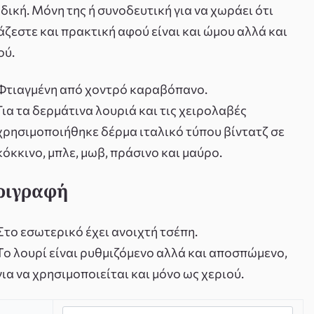
δική. Μόνη της ή συνοδευτική για να χωράει ότι
άζεστε και πρακτική αφού είναι και ώμου αλλά και
ού.
Φτιαγμένη από χοντρό καραβόπανο.
Για τα δερμάτινα λουριά και τις χειρολαβές
χρησιμοποιήθηκε δέρμα ιταλικό τύπου βίντατζ σε
κόκκινο, μπλε, μωβ, πράσινο και μαύρο.
ριγραφή
Στο εσωτερικό έχει ανοιχτή τσέπη.
Το λουρί είναι ρυθμιζόμενο αλλά και αποσπώμενο,
για να χρησιμοποιείται και μόνο ως χεριού.