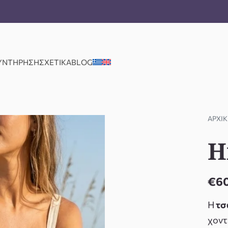
ΣΥΝΤΗΡΗΣΗ
ΣΧΕΤΙΚΑ
BLOG
ΑΡΧΙΚ
H
€
€
80,00
60,00
€
6
Η
τσ
χοντ