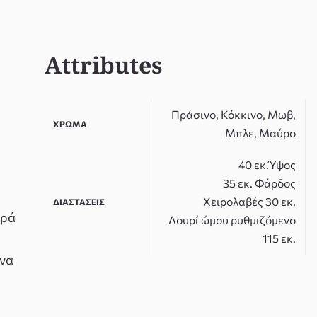
Attributes
Πράσινο, Κόκκινο, Μωβ,
ΧΡΏΜΑ
Μπλε, Μαύρο
40 εκ.Ύψος
35 εκ. Φάρδος
Χειρολαβές 30 εκ.
ΔΙΑΣΤΆΣΕΙΣ
ορά
Λουρί ώμου ρυθμιζόμενο
115 εκ.
ένα