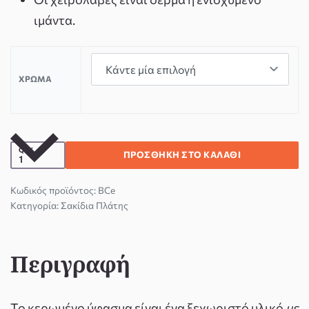
ιμάντα.
ΧΡΏΜΑ
QTY
ΠΡΟΣΘΉΚΗ ΣΤΟ ΚΑΛΆΘΙ
BCe
Κατηγορία:
Σακίδια Πλάτης
Περιγραφή
Το κερωμένο ύφασμα είναι ένα ξεχωριστό υλικό
με