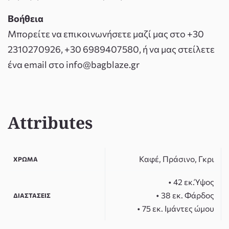
Βοήθεια
Μπορείτε να επικοινωνήσετε μαζί μας στο +30
2310270926, +30 6989407580, ή να μας στείλετε
ένα email στο info@bagblaze.gr
Attributes
Καφέ, Πράσινο, Γκρι
ΧΡΏΜΑ
• 42 εκ.Ύψος
• 38 εκ. Φάρδος
ΔΙΑΣΤΆΣΕΙΣ
• 75 εκ. Ιμάντες ώμου